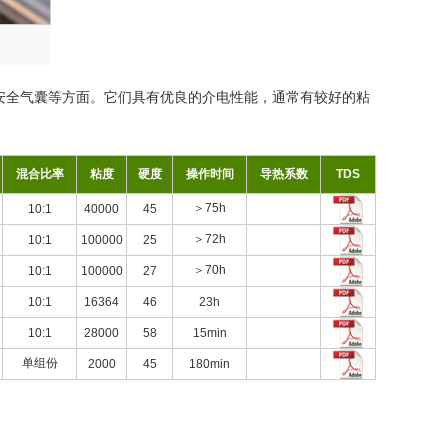
安全气囊等方面。它们具有优良的介电性能，通常有较好的粘
混合比率
粘度
硬度
操作时间
导热系数
TDS
＞75h
10:1
40000
45
＞72h
10:1
100000
25
＞70h
10:1
100000
27
10:1
16364
46
23h
10:1
28000
58
15min
单组份
2000
45
180min