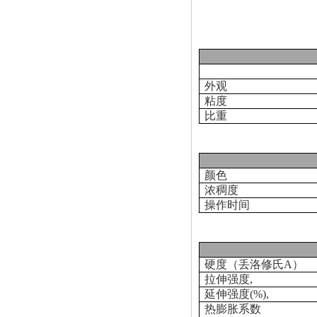
外观
粘度
比重
颜色
浓稠度
操作时间
硬度（丢洛修氏
A
）
拉伸强度
,
延伸强度
(%)
,
热膨胀系数