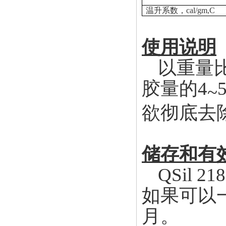
温升系数，
cal/gm,C
使用说明
以重量
胶量的4
~
欲彻底去
储存和有
QSil
218
如果可以
月。