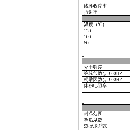
线性收缩率
折射率
温度（℃）
150
100
60
介电强度
绝缘常数
@1000HZ
耗散因数
@1000HZ
体积电阻率
耐温范围
导热系数
热膨胀系数